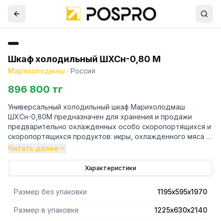
Шкаф холодильный ШХСн-0,80 М
Марихолодмаш
·
Россия
896 800 тг
Универсальный холодильный шкаф Марихолодмаш
ШХСн-0,80М предназначен для хранения и продажи
предварительно охлажденных особо скоропортящихся и
скоропортящихся продуктов: икры, охлажденного мяса и
рыбы, полуфабрикатов, пресервов на предприятиях
Читать далее
торговли всех форм и форматов.
Характеристики
- Корпус шкафа выполнен из заливных сэндвич-панелей с
пенополиуретановой теплоизоляцией.
Размер без упаковки
1195х595х1970
- Перемещаемые по высоте полки-решетки из стальной
проволоки, оцинкованные и окрашенные порошковой
Размер в упаковке
1225х630х2140
краской, с высокой частотой вариантов переустановки,