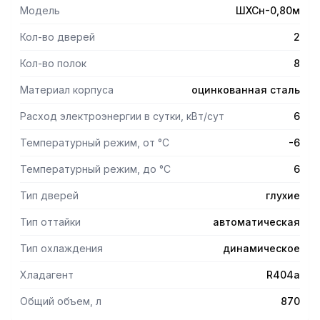
обеспечивают оптимальную загрузку продуктов.
Модель
ШХСн-0,80м
- Оттаивание испарителя производится автоматически с
помощью теплоэнергонагревателей (ТЭН), талая вода
Кол-во дверей
2
автоматически выпаривается.
Кол-во полок
8
Материал корпуса
оцинкованная сталь
Расход электроэнергии в сутки, кВт/сут
6
Температурный режим, от °С
-6
Температурный режим, до °С
6
Тип дверей
глухие
Тип оттайки
автоматическая
Тип охлаждения
динамическое
Хладагент
R404a
Общий объем, л
870