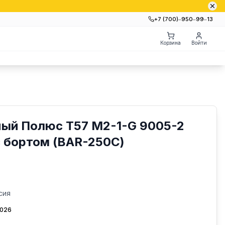
+7 (700)‒950‒99‒13
Корзина
Войти
ый Полюс T57 M2-1-G 9005-2
с бортом (BAR-250C)
сия
2026