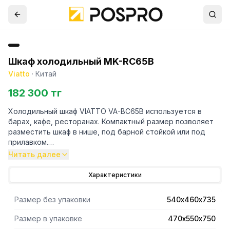
Шкаф холодильный MK-RC65B
Viatto
·
Китай
182 300 тг
Холодильный шкаф VIATTO VA-BC65B используется в
барах, кафе, ресторанах. Компактный размер позволяет
разместить шкаф в нише, под барной стойкой или под
прилавком.
Модель имеет термоэлектрическую систему охлаждения
Читать далее
(без компрессора), обеспечивающую низкий уровень
шума и экономию электроэнергии.
Характеристики
Корпус изготовлен из стали и окрашен в черный цвет.
Камера – из пластика белого цвета.
Размер без упаковки
540х460х735
Размер в упаковке
470х550х750