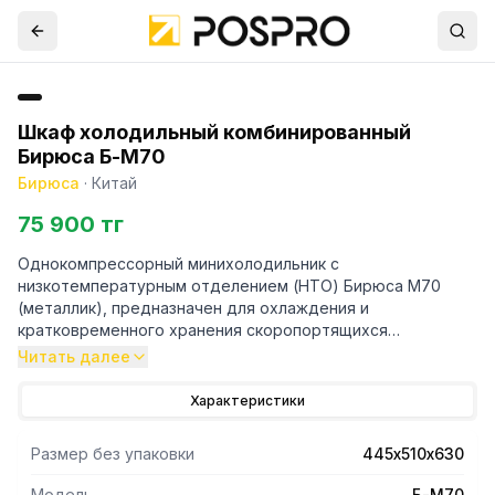
Шкаф холодильный комбинированный
Бирюса Б-M70
Бирюса
·
Китай
75 900 тг
Однокомпрессорный минихолодильник с
низкотемпературным отделением (НТО) Бирюса М70
(металлик), предназначен для охлаждения и
кратковременного хранения скоропортящихся
продуктов, напитков и лекарств в частных домах,
Читать далее
квартирах, отелях и офисах. Рассчитан на работу при
температуре окружающего воздуха от 16 до 32 °С и
Характеристики
относительной влажности не более 75%. Устойчив к
перепадам напряжения в сети. Средняя температура в
Размер без упаковки
445х510х630
холодильной камере 4°C. Ручная система оттаивания
холодильной камеры. Перенавешиваемые дверцы.
Модель
Б-M70