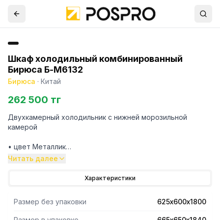
Шкаф холодильный комбинированный
Бирюса Б-M6132
Бирюса
·
Китай
262 500 тг
Двухкамерный холодильник с нижней морозильной
камерой
• цвет Металлик
• автоматическое оттаивание
Читать далее
• две складные полки
• горизонтальное LED освещение
Характеристики
• регулировка влажности Humidity control
• выдвижной лоток
Размер без упаковки
625х600х1800
• механическое управление
• габариты 180х60х62,5см
Размер в упаковке
665х650х1840