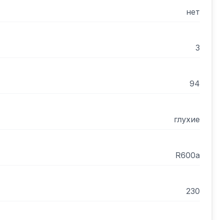
нет
3
94
глухие
R600а
230