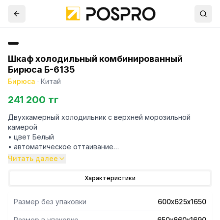
Шкаф холодильный комбинированный
Бирюса Б-6135
Бирюса
·
Китай
241 200 тг
Двухкамерный холодильник с верхней морозильной
камерой
• цвет Белый
• автоматическое оттаивание
• Складная полка
Читать далее
• LED освещение
• регулировка влажности Humidity control
Характеристики
• разделитель в ящике для овощей и фруктов
• механическое управление
Размер без упаковки
600х625х1650
• габариты 165x60x62,5см
Размер в упаковке
650х660х1690