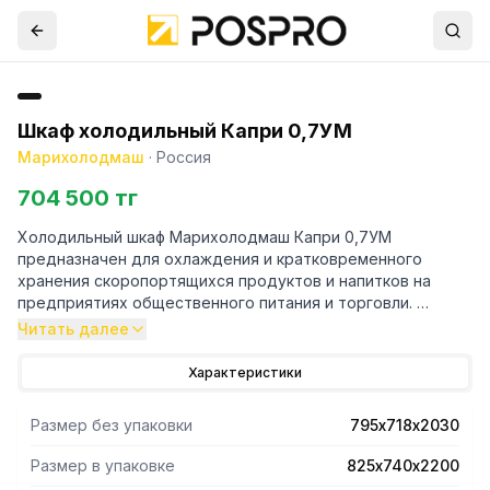
Шкаф холодильный Капри 0,7УМ
Марихолодмаш
·
Россия
704 500 тг
Холодильный шкаф Марихолодмаш Капри 0,7УМ
предназначен для охлаждения и кратковременного
хранения скоропортящихся продуктов и напитков на
предприятиях общественного питания и торговли.
Читать далее
- Корпус выполнен из окрашенной оцинкованной стали с
пенополиуретановым заполнением.
Характеристики
- Электронный блок управления Evco, Carel или Danfoss с
индикацией температуры и режимом автоматического
Размер без упаковки
795х718х2030
размораживания.
- Автоматическое выпаривание талой воды.
Размер в упаковке
825х740х2200
-Герметичность внутреннего объема обеспечивается за