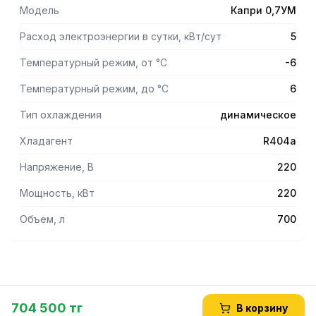
счет эластичного дверного уплотнителя из ПВХ и
Модель
Капри 0,7УМ
магнитной вставки внутри уплотнителя.
- Светодиодная подсветка внутреннего объема.
Расход электроэнергии в сутки, кВт/сут
5
Опции
Температурный режим, от °С
-6
-Комплект освещения канапе.
Температурный режим, до °С
6
Тип охлаждения
динамическое
Хладагент
R404a
Напряжение, В
220
Мощность, кВт
220
Объем, л
700
704 500 тг
В корзину