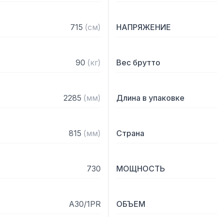
AISI 304. Задняя стенка,
оцинкованной / окрашенн
— Внутренние углы: округ
715
(
см
)
НАПРЯЖЕНИЕ
— Pучка: нержавеющая ст
— Ножки: из нержавеющей
— Оттайка: электрическая
90
(
кг
)
Вес брутто
— Kлапан: поставляется 
— Потребляемый ток: 3,3 
— Холодильная мощность
2285
(
мм
)
Длина в упаковке
*Испарител. -10C конд. 
815
(
мм
)
Страна
730
МОЩНОСТЬ
A30/1PR
ОБЪЕМ