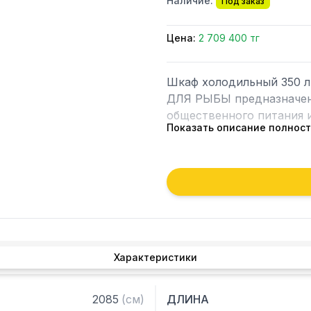
Наличие:
Под заказ
Цена:
2 709 400 тг
Шкаф холодильный 350 л
ДЛЯ РЫБЫ предназначен 
общественного питания и
Показать описание полнос
Особенности:

— Базовая комплектация:
противня abs GN1/1, замо
— Управление: электронн
— Двери: 1 дверь, cамоз
под 105

Характеристики
— Уплотнитель двери: ма
— Толщина изоляции: 75 
— Внешняя/внутренняя от
2085
(
см
)
ДЛИНА