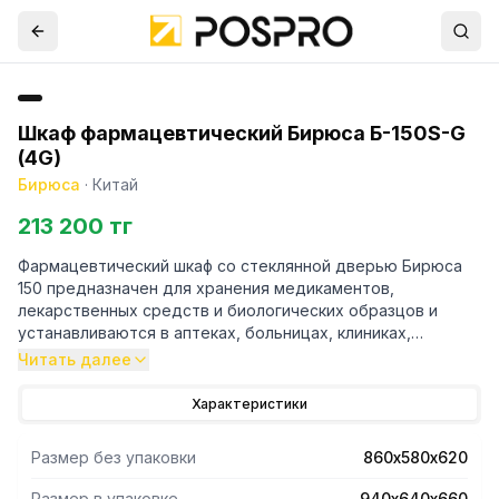
Шкаф фармацевтический Бирюса Б-150S-G
(4G)
Бирюса
·
Китай
213 200 тг
Фармацевтический шкаф со стеклянной дверью Бирюса
150 предназначен для хранения медикаментов,
лекарственных средств и биологических образцов и
устанавливаются в аптеках, больницах, клиниках,
медицинских центрах, лабораториях, фармацевтических
Читать далее
и медицинских предприятиях.
Характеристики
- 4 стеклянные полки.
- Динамическое охлаждение.
Размер без упаковки
860х580х620
- Световая и звуковая сигнализация отклонения
температур.
Размер в упаковке
940х640х660