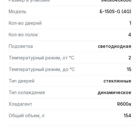
- Замок.
- Светодиодная подсветка.
Модель
Б-150S-G (4G)
- Защита от УФ излучения.
Кол-во дверей
1
Кол-во полок
4
Подсветка
светодиодная
Температурный режим, от °С
2
Температурный режим, до °С
15
Тип дверей
стеклянные
Тип охлаждения
динамическое
Хладагент
R600а
Общий объем, л
154