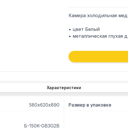
Камера холодильная мед
• цвет Белый

• металлическая глухая д
• температура +2…+15гр

• электронное управлени
• габариты 89x58x62см

• объем 150л
Характеристики
580х620х890
Размер в упаковке
Б-150K-GB3G2B