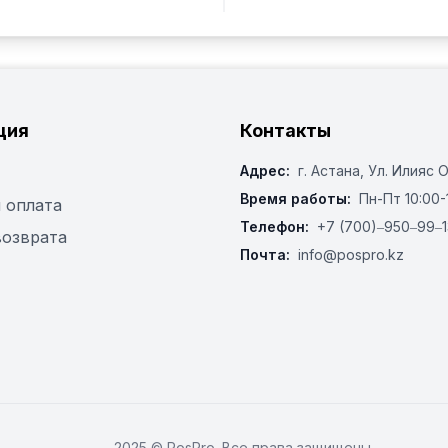
ция
Контакты
Адрес:
г. Астана, ​Ул. Илияс 
Время работы:
Пн-Пт 10:00-
 оплата
Телефон:
+7 (700)‒950‒99‒1
возврата
Почта:
info@pospro.kz
2025 © PosPro. Все права защищены.