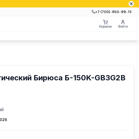
+7 (700)‒950‒99‒13
Корзина
Войти
ический Бирюса Б-150K-GB3G2B
ай
2026