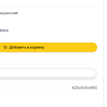
ицинская

верь

е

Добавить в корзину
625х645х960