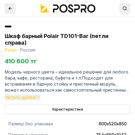
Шкаф барный Polair TD101-Bar (петли
справа)
Polair
·
Россия
410 600 тг
Модель черного цвета – идеальное решение для любого
бара, кафе, ресторана, буфета и т.п.Подходит для
встраивания в барную стойку и пристенный модуль,
может использоваться как самостоятельный пристенный
модуль. Правостороннее открывание двери со
Читать далее
стеклопакетом в алюминиевой раме
Характеристики
Размер без упаковки
600х520х850
Размер в упаковке
754х660х1042