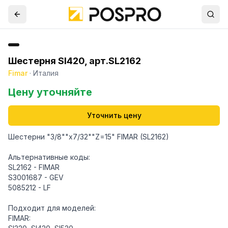
Шестерня SI420, арт.SL2162
Fimar
·
Италия
Цену уточняйте
Уточнить цену
Шестерни "3/8""x7/32""Z=15" FIMAR (SL2162)
Альтернативные коды:
SL2162 - FIMAR
S3001687 - GEV
5085212 - LF
Подходит для моделей:
FIMAR: