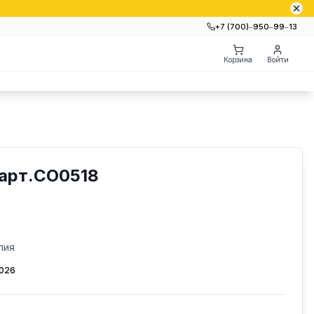
+7 (700)‒950‒99‒13
Корзина
Войти
 арт.CO0518
лия
2026