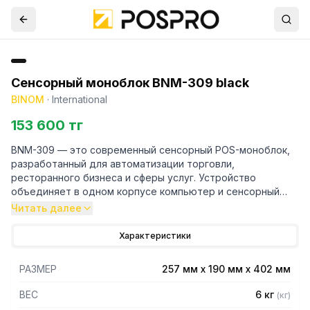
Сенсорный моноблок BNM-309 black
BINOM
·
International
153 600 тг
BNM-309 — это современный сенсорный POS-моноблок,
разработанный для автоматизации торговли,
ресторанного бизнеса и сферы услуг. Устройство
объединяет в одном корпусе компьютер и сенсорный
экран, обеспечивая компактность, надежность и
Читать далее
удобство работы кассира.
Характеристики
Ключевые преимущества
Все в одном (All-in-One) — не требует отдельного
РАЗМЕР
257 мм х 190 мм х 402 мм
системного блока
Сенсорный экран — быстрый отклик, удобство работы
ВЕС
6 кг
(
кг
)
без клавиатуры