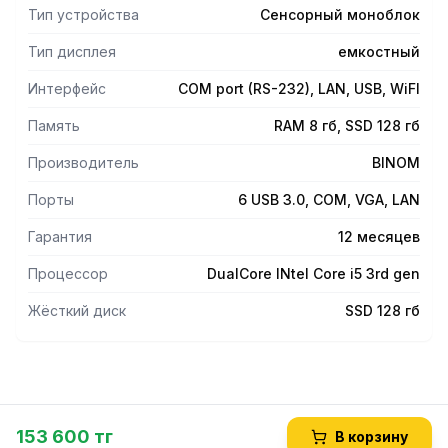
Компактный дизайн — экономия места на кассовой зоне
Тип устройства
Сенсорный моноблок
Надежная работа 24/7 — подходит для интенсивной
эксплуатации
Тип дисплея
емкостный
Гибкость подключения — легко интегрируется с
торговым оборудованием
Интерфейс
COM port (RS-232), LAN, USB, WiFI
Память
RAM 8 гб, SSD 128 гб
Производитель
BINOM
Порты
6 USB 3.0, COM, VGA, LAN
Гарантия
12 месяцев
Процессор
DualCore INtel Core i5 3rd gen
Жёсткий диск
SSD 128 гб
153 600 тг
В корзину