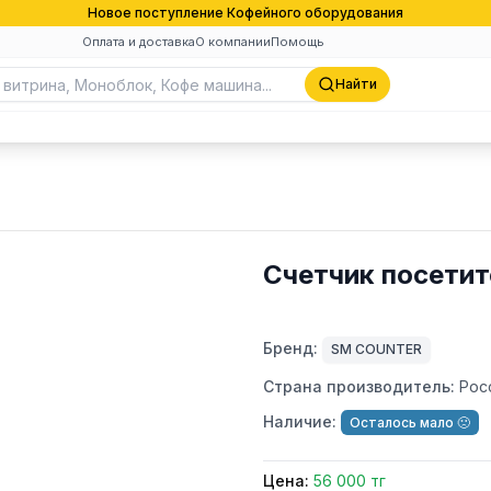
Новое поступление Кофейного оборудования
Оплата и доставка
О компании
Помощь
Найти
Счетчик посетит
Бренд:
SM COUNTER
Страна производитель:
Рос
Наличие:
Осталось мало 🙁
Цена:
56 000 тг