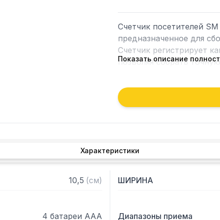
Счетчик посетителей SM 
предназначенное для сбо
Счетчик регистрирует ка
Показать описание полнос
позволяя собрать точную
автосброс и сигнализаци
шириной до 5 метров, и 
алкалиновым батареям АА
блок передатчика и мон
Характеристики
10,5
(
см
)
ШИРИНА
4 батареи ААА
Диапазоны приема