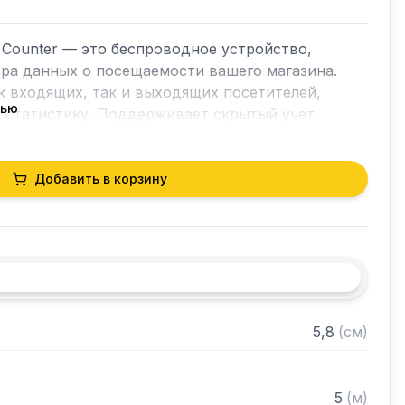
Counter — это беспроводное устройство, 
ра данных о посещаемости вашего магазина. 
к входящих, так и выходящих посетителей, 
тью
 статистику. Поддерживает скрытый учет, 
ю. Устройство можно установить на проходы 
оно работает автономно благодаря 4 
А. В комплекте поставки идут блок приемника, 
Добавить в корзину
тажные элементы.
5,8
(
см
)
5
(
м
)