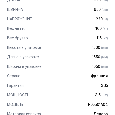
(
см
)
температурного распределения
— Нержавеющая стальная емкость со сливным
ШИРИНА
950
(
см
)
устройством
— Двусторонний доступ для удобного обслуживания
НАПРЯЖЕНИЕ
220
(
В
)
— Деревянный корпус с зеркальными элементами
— Нижний отсек для хранения посуды
Вес нетто
100
(
кг
)
— Боковые панели из матовой нержавеющей стали
Вес брутто
115
(
кг
)
— Стеклянная столешница и центральная полка
— Алюминиевый профиль на откидной полке
Высота в упаковке
1500
(
мм
)
— 4 двойных колеса (2 с тормозной системой)
— LED - подсветка холодного белого света
Длина в упаковке
1550
(
мм
)
— Упрощенный доступ для технического обслуживания
— Цвет: светлый дуб
Ширина в упаковке
1050
(
мм
)
— Поставляется без гастроемкостей
Страна
Франция
Гарантия
365
МОЩНОСТЬ
3.5
(
Вт
)
МОДЕЛЬ
P05501A04
Материал корпуса
Дерево