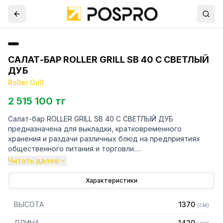
САЛАТ-БАР ROLLER GRILL SB 40 С СВЕТЛЫЙ
ДУБ
Roller Grill
2 515 100 тг
Салат-бар ROLLER GRILL SB 40 С СВЕТЛЫЙ ДУБ
предназначена для выкладки, кратковременного
хранения и раздачи различных блюд на предприятиях
общественного питания и торговли.
Читать далее
Особенности:
Характеристики
— Вместимость: 4 контейнера формата 1/1 GN глубиной до
150 мм
ВЫСОТА
1370
(
см
)
— Температурный режим: +20...+90C
— 2 нагревательных элемента для равномерного
ДЛИНА
1420