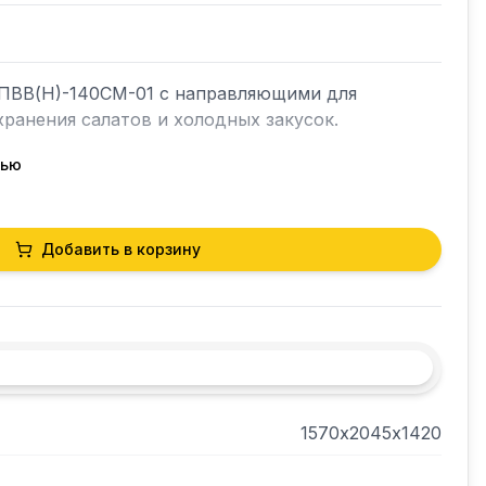
ПВВ(Н)-140СМ-01 с направляющими для 
ранения салатов и холодных закусок. 

тью
еющей стали AISI 304.
Добавить в корзину
1570х2045х1420