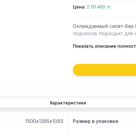
Цена:
2 131 400 тг
Охлаждаемый салат-бар 
подносов подходит для х
Показать описание полнос
 - Хладагент R404A

 - Одна полка с подсветкой.

 - Охлаждаемая столешница.

 - Изготовлен из нержав
Характеристики
1500х1395х1093
Размер в упаковке