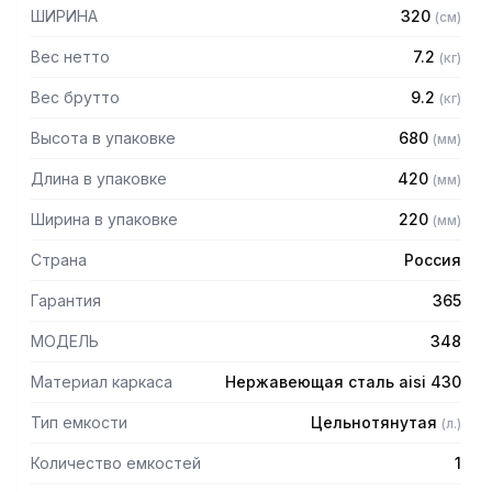
– Крепится на стену при помощи шурупов
ШИРИНА
320
(
см
)
– Подача воды при нажатии на педаль
– Поставляется в разобранном виде
Вес нетто
7.2
(
кг
)
Вес брутто
9.2
(
кг
)
Высота в упаковке
680
(
мм
)
Длина в упаковке
420
(
мм
)
Ширина в упаковке
220
(
мм
)
Страна
Россия
Гарантия
365
МОДЕЛЬ
348
Материал каркаса
Нержавеющая сталь aisi 430
Тип емкости
Цельнотянутая
(
л.
)
Количество емкостей
1