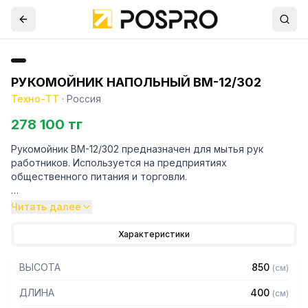
РУКОМОЙНИК НАПОЛЬНЫЙ ВМ-12/302
Техно-ТТ
·
Россия
278 100 тг
Рукомойник ВМ-12/302 предназначен для мытья рук
работников. Используется на предприятиях
общественного питания и торговли.
Особенности:
Читать далее
– Материал корпуса: нержавеющая сталь AISI430
Характеристики
– Толщина материала корпуса: 0,8 мм
– Материал емкости: нержавеющая сталь AISI304
ВЫСОТА
850
(
см
)
– Толщина материала емкости: 1 мм
– Внутренние размеры емкости: 355 х 255 х 150 мм
ДЛИНА
400
(
см
)
– Высота пристенного борта: 25 мм