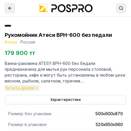
Рукомойник Атеси ВРН-600 без педали
Атеси
·
Россия
179 900 тг
Ванна-раковина ATESY ВРН-600 без бедали
предназначена для мытья рук персонала столовой,
ресторана, кафе и могут быть установлены в любом цехе:
мясном, рыбном, салатном, горячем.
Читать далее
- Ванна цельнотянутая выполнена из нержавеющей стали
марки AISI 304 толщиной 0,8 мм, имеет бортом с
Характеристики
пристенной стороны и отверстие под смеситель.
- Ванна установлена на тумбу, боковые стенки и
Размер без упаковки
500х600х870
передняя распашная дверца которой выполнены из
нержавеющей стали марки AISI 430.
Размер в упаковке
520х650х960
- Задняя стенка выполнена из оцинкованной стали