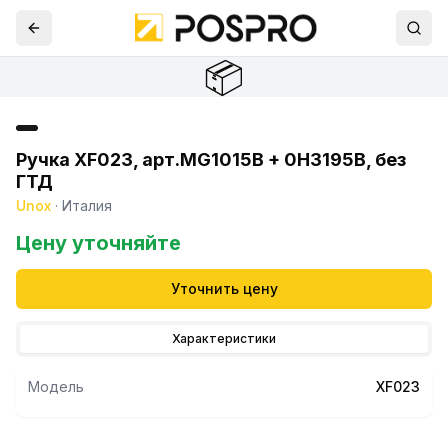
📦
Ручка XF023, арт.MG1015B + 0H3195B, без
ГТД
Unox
·
Италия
Цену уточняйте
Уточнить цену
Характеристики
Модель
XF023