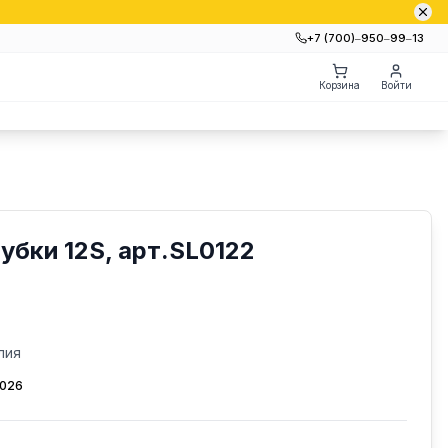
+7 (700)‒950‒99‒13
Корзина
Войти
убки 12S, арт.SL0122
лия
2026