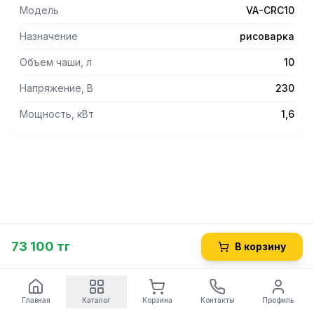
Максимальная загрузка сырого риса - 2.5 кг, количество
Модель
VA-CRC10
готового риса на выходе - 5-6 кг.
Назначение
рисоварка
Объем чаши, л
10
Напряжение, В
230
Мощность, кВт
1,6
73 100 тг
В корзину
Главная
Каталог
Корзина
Контакты
Профиль