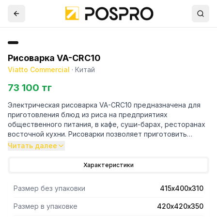
Рисоварка VA-CRC10
Viatto Commercial
·
Китай
73 100 тг
Электрическая рисоварка VA-CRC10 предназначена для
приготовления блюд из риса на предприятиях
общественного питания, в кафе, суши-барах, ресторанах
восточной кухни. Рисоварки позволяет приготовить
большое количество риса, не повреждая его структуры,
Читать далее
благодаря равномерному нагреву. Съемная емкость из
алюминиевого сплава с антипригарным покрытием.
Характеристики
Прочный корпус из нержавеющей стали. Ручки,
выполненные из термоизоляционного материала,
Размер без упаковки
415х400х310
позволяют избежать ожогов. По окончании готовки
автоматически переходит в режим поддержания риса в
Размер в упаковке
420х420х350
разогретом состоянии.