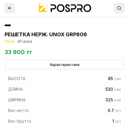
РЕШЕТКА НЕРЖ. UNOX GRP806
Unox
·
Италия
33 900 тг
Характеристики
ВЫСОТА
85
(
см
)
ДЛИНА
530
(
см
)
ШИРИНА
325
(
см
)
Вес нетто
0.7
(
кг
)
Вес брутто
1
(
кг
)