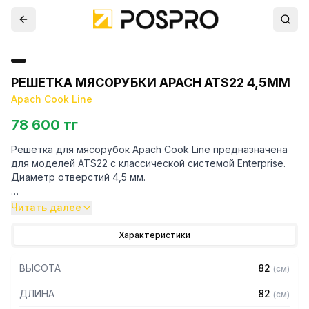
РЕШЕТКА МЯСОРУБКИ APACH ATS22 4,5ММ
Apach Cook Line
78 600 тг
Решетка для мясорубок Apach Cook Line предназначена
для моделей ATS22 с классической системой Enterprise.
Диаметр отверстий 4,5 мм.
Для уточнения совместимости аксессуаров с
Читать далее
оборудованием просим обратиться к вашим менеджерам.
Характеристики
ВЫСОТА
82
(
см
)
ДЛИНА
82
(
см
)