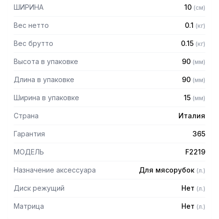
ШИРИНА
10
(
см
)
Вес нетто
0.1
(
кг
)
Вес брутто
0.15
(
кг
)
Высота в упаковке
90
(
мм
)
Длина в упаковке
90
(
мм
)
Ширина в упаковке
15
(
мм
)
Страна
Италия
Гарантия
365
МОДЕЛЬ
F2219
Назначение аксессуара
Для мясорубок
(
л.
)
Диск режущий
Нет
(
л.
)
Матрица
Нет
(
л.
)