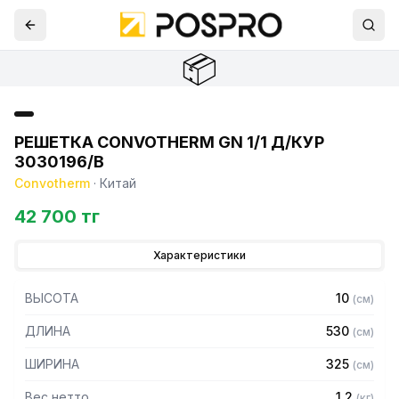
📦
РЕШЕТКА CONVOTHERM GN 1/1 Д/КУР
3030196/В
Convotherm
·
Китай
42 700 тг
Характеристики
ВЫСОТА
10
(
см
)
ДЛИНА
530
(
см
)
ШИРИНА
325
(
см
)
Вес нетто
1.2
(
кг
)