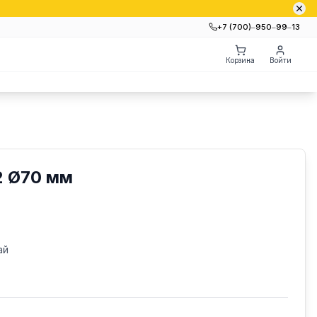
+7 (700)‒950‒99‒13
Корзина
Войти
2 Ø70 мм
ай