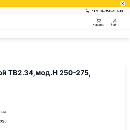
+7 (700)‒950‒99‒13
Корзина
Войти
й TB2.34,мод.Н 250-275,
лия
2026