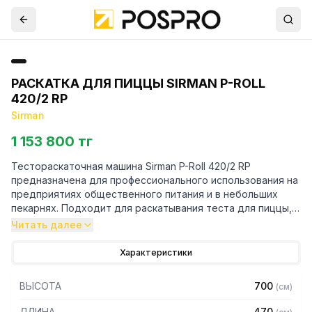
РАСКАТКА ДЛЯ ПИЦЦЫ SIRMAN P-ROLL
420/2 RP
Sirman
1 153 800 тг
Тестораскаточная машина Sirman P-Roll 420/2 RP
предназначена для профессионального использования на
предприятиях общественного питания и в небольших
пекарнях. Подходит для раскатывания теста для пиццы,
фокаччи, лепешек. На выходе получается заготовка
Читать далее
заданной толщины, готовая к дальнейшей работе.
Характеристики
Особенности:
ВЫСОТА
700
(
см
)
– Две пары валков: 320 и 420 мм
– Раскатка производится в холодном состоянии, чтобы не
ДЛИНА
470