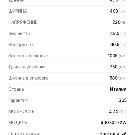
(
см
)
изменить свойства теста
– Конструкция из нержавеющей стали AISI 304
ШИРИНА
463
(
см
)
– Регулировка толщины раскатываемого теста при
помощи вращающейся рукоятки
НАПРЯЖЕНИЕ
220
(
В
)
– Защитный кожух
– Легко снимаемые нижние скребки для быстрой очистки
Вес нетто
48.5
(
кг
)
Вес брутто
60.5
(
кг
)
Высота в упаковке
1005
(
мм
)
Длина в упаковке
750
(
мм
)
Ширина в упаковке
580
(
мм
)
Страна
Италия
Гарантия
365
МОЩНОСТЬ
0.24
(
Вт
)
МОДЕЛЬ
40074272W
Тип установки
Настольный