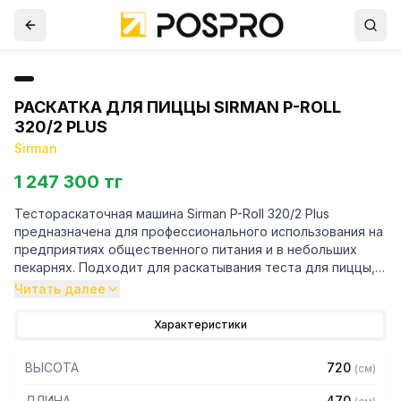
РАСКАТКА ДЛЯ ПИЦЦЫ SIRMAN P-ROLL
320/2 PLUS
Sirman
1 247 300 тг
Тестораскаточная машина Sirman P-Roll 320/2 Plus
предназначена для профессионального использования на
предприятиях общественного питания и в небольших
пекарнях. Подходит для раскатывания теста для пиццы,
фокаччи, лепешек. На выходе получается заготовка
Читать далее
заданной толщины, готовая к дальнейшей работе.
Характеристики
Особенности:
ВЫСОТА
720
(
см
)
– Две пары валков: 220 и 320 мм
– Раскатка производится в холодном состоянии, чтобы не
ДЛИНА
470