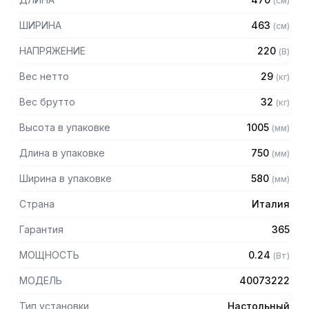
(
см
)
изменить свойства теста
– Конструкция из нержавеющей стали AISI 304
ШИРИНА
463
(
см
)
– Регулировка толщины раскатываемого теста при
помощи вращающейся рукоятки
НАПРЯЖЕНИЕ
220
(
В
)
– Панель управления из нержавеющей стали с пыле-
влагозащитой IP67
Вес нетто
29
(
кг
)
– Защита от автоматического запуска при перепаде
Вес брутто
32
(
кг
)
напряжения
– Защитный кожух
Высота в упаковке
1005
(
мм
)
– Верхние скребки их пищевого алюминия и керамическая
направляющая легко снимаются для быстрой очистки
Длина в упаковке
750
(
мм
)
– Съемная защита верхнего и нижнего роликов с
микропереключателем
Ширина в упаковке
580
(
мм
)
Страна
Италия
Гарантия
365
МОЩНОСТЬ
0.24
(
Вт
)
МОДЕЛЬ
40073222
Тип установки
Настольный