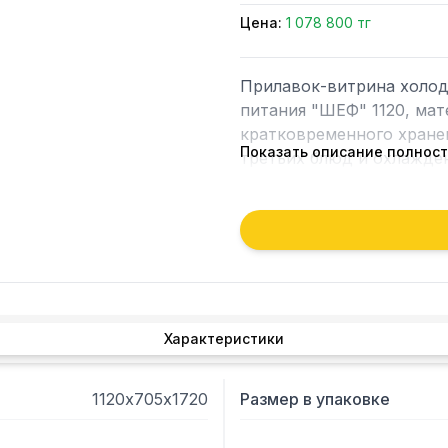
Цена:
1 078 800 тг
Прилавок-витрина холод
питания "ШЕФ" 1120, мат
кратковременного хранен
Показать описание полнос
третьих блюд и охлажде
используется на предпри
или в составе технологи
для эксплуатации в поме
климатическими условиям
и относительная влажно
Характеристики
1120х705х1720
Размер в упаковке