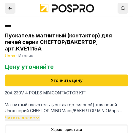
Пускатель магнитный (контактор) для
печей серии CHEFTOP/BAKERTOP,
арт.KVE1115A
Unox
·
Италия
Цену уточняйте
Уточнить цену
20A 230V 4 POLES MINICONTACTOR KIT
Магнитный пускатель (контактор силовой) для печей
Unox серий CHEFTOP MIND.Maps/BAKERTOP MIND.Maps
- винтовое соединение
Читать далее
- омическая нагрузка: 20 А
- напряжение 230 В
Характеристики