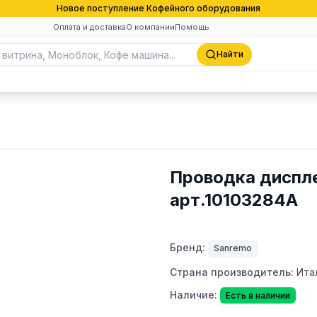
Новое поступление Кофейного оборудования
Оплата и доставка
О компании
Помощь
Найти
Проводка диспле
арт.10103284A
Бренд:
Sanremo
Страна производитель:
Ита
Наличие:
Есть в наличии