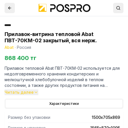
Прилавок-витрина тепловой Abat
ПВТ-70КМ-02 закрытый, вся нерж.
Abat
·
Россия
868 400 тг
Прилавок тепловой Abat ПВТ-70КМ-02 используется для
недолговременного хранения кондитерских и
мелкоштучной хлебобулочной изделий в теплом
состоянии, а также других продуктов питания на
тарелках, подносах и других функциональных емкостях.
Читать далее
- Столешница и внутреннее пространство прилавка
Характеристики
теплового Abat ПВТ-70КМ-02 обогреваются теплым
воздухом, который создает тепловентилятор.
Размер без упаковки
1500х705х869
- Прилавок тепловой Abat ПВТ-70КМ-02 оборудован
регулируемыми по высоте ножками.
Размер в упаковке
1565х870х1095