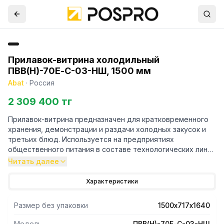
Прилавок-витрина холодильный
ПВВ(Н)-70Е-С-03-НШ, 1500 мм
Abat
·
Россия
2 309 400 тг
Прилавок-витрина предназначен для кратковременного
хранения, демонстрации и раздачи холодных закусок и
третьих блюд. Используется на предприятиях
общественного питания в составе технологических линий
раздачи или как самостоятельное изделие
Читать далее
Характеристики
Размер без упаковки
1500х717х1640
Модель
ПВВ(Н)-70Е-С-03-НШ