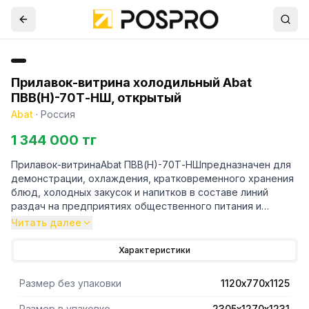
Прилавок-витрина холодильный Abat
ПВВ(Н)-70Т-НШ, открытый
Abat
·
Россия
1 344 000 тг
Прилавок-витринаAbat ПВВ(Н)-70Т-НШпредназначен для
демонстрации, охлаждения, кратковременного хранения
блюд, холодных закусок и напитков в составе линий
раздач на предприятиях общественного питания и
торговли.
Читать далее
- Диапазон температуры плавно регулируется от 1 до 10
Характеристики
°С.
- Закрытая охлаждаемая витрина прилавка имеет
Размер без упаковки
1120х770х1125
большую полезную площадь и используется для
выкладки блюд и напитков.
Размер в упаковке
2305х1270х1231