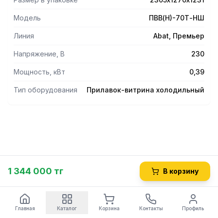
- Основание витрины представляет собой охлаждаемую
ванну с набором гастроемкостей, предназначенных для
Модель
ПВВ(Н)-70Т-НШ
хранения салатов.
- Прилавок-витрина оснащен лампой подсветки.
Линия
Abat, Премьер
- Принудительнаяциркуляцияохлажденного воздуха.
- Все элементы конструкции выполнены из
Напряжение, В
230
высококачественной нержавеющей стали.
Мощность, кВт
0,39
- В комплект входят направляющие для подносов.
- Оснащена регулируемыми по высоте ножками.
Тип оборудования
Прилавок-витрина холодильный
1 344 000 тг
В корзину
Главная
Каталог
Корзина
Контакты
Профиль