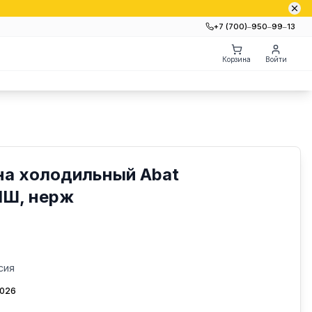
+7 (700)‒950‒99‒13
Корзина
Войти
на холодильный Abat
НШ, нерж
сия
2026