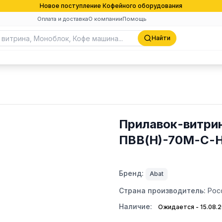
Новое поступление Кофейного оборудования
Оплата и доставка
О компании
Помощь
Найти
Прилавок-витри
ПВВ(Н)-70М-С-
Бренд:
Abat
Страна производитель:
Рос
Наличие:
Ожидается - 15.08.