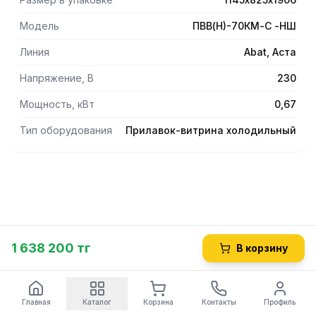
Потребление электроэнергии — не более 7 кВт*ч/сут.
Хладагент R404A.
Модель
ПВВ(Н)-70КМ-С -НШ
Внизу расположен шкаф для хранения инвентаря.
В комплект входят направляющие без стыков.
Линия
Abat, Аста
Витрина установлена на регулируемые по высоте ножки.
Напряжение, В
230
Мощность, кВт
0,67
Тип оборудования
Прилавок-витрина холодильный
1 638 200 тг
В корзину
Главная
Каталог
Корзина
Контакты
Профиль