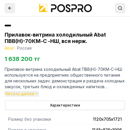
Прилавок-витрина холодильный Abat
ПВВ(Н)-70КМ-С -НШ, вся нерж.
Abat
·
Россия
1 638 200 тг
Прилавок-витрина холодильный Abat ПВВ(Н)-70КМ-С-НШ
используется на предприятиях общественного питания
для нескольких задач: демонстрация и раздача холодных
закусок, третьих блюд и охлажденных напитков
потребителям, а также их хранение при заданной
Читать далее
температуре.
Представляет собой закрытую витрину с тремя рядами
Характеристики
полок. Диапазон регулирования температуры в витрине
+5...+15 С. Полезный объем 0,5 куб.м. Демонстрационная
Размер без упаковки
1120х705х1721
площадь полок 1,55 кв.м, столешницы — 0,57 кв.м. Витрина
оснащена LED-подсветкой.
Размер в упаковке
1145х825х1906