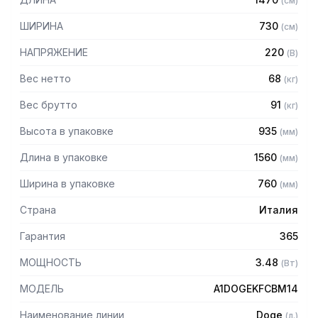
(
см
)
— Электронный контроль температуры.
— Витрины из закаленного стекла
ШИРИНА
730
(
см
)
— Освещение холодное (диодное) или теплое
(галогенное)
НАПРЯЖЕНИЕ
220
(
В
)
Вес нетто
68
(
кг
)
Вес брутто
91
(
кг
)
Высота в упаковке
935
(
мм
)
Длина в упаковке
1560
(
мм
)
Ширина в упаковке
760
(
мм
)
Страна
Италия
Гарантия
365
МОЩНОСТЬ
3.48
(
Вт
)
МОДЕЛЬ
A1DOGEKFCBM14
Наименование линии
Doge
(
л.
)