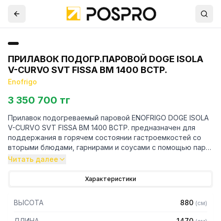
ПРИЛАВОК ПОДОГР.ПАРОВОЙ DOGE ISOLA
V-CURVO SVT FISSA BM 1400 ВСТР.
Enofrigo
3 350 700 тг
Прилавок подогреваемый паровой ENOFRIGO DOGE ISOLA
V-CURVO SVT FISSA BM 1400 ВСТР. предназначен для
поддержания в горячем состоянии гастроемкостей со
вторыми блюдами, гарнирами и соусами с помощью пара.
Читать далее
Технические характеристики:
Характеристики
— Температурный режим, С: +30...+80
— Вместимость гастроемкостей: 4 шт GN1/1
ВЫСОТА
880
(
см
)
— Корпус из алюминий
— Ванны из нержавеющей стали AISI 304
ДЛИНА
1470