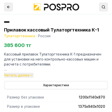
Прилавок кассовый Тулаторгтехника К-1
Тулаторгтехника
·
Россия
385 600 тг
Кассовый прилавок Тулаторгтехника К-1 предназначен
для установки на него контрольно-кассовых машин и
расчета с потребителями.
Читать далее
Кассовый стол, универсальный, выпускается в левом и
правом исполнении.
Характеристики
Оснащен одной розеткой для подключения
оборудования с напряжением 220 В.
Размер без упаковки
1200х1140х870
Выполнен из нержавеющей стали.
Размер в упаковке
1375х940х1020