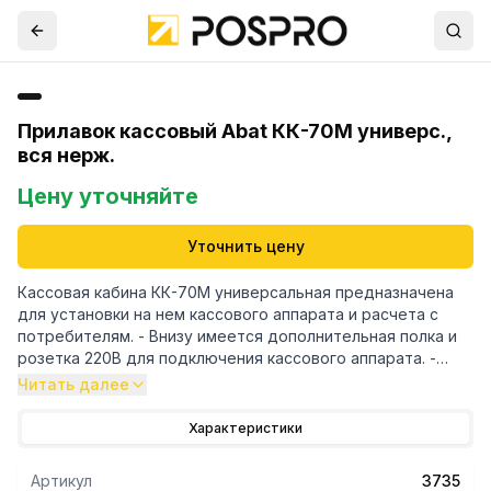
Прилавок кассовый Abat КК-70М универс.,
вся нерж.
Цену уточняйте
Уточнить цену
Кассовая кабина КК-70М универсальная предназначена
для установки на нем кассового аппарата и расчета с
потребителям. - Внизу имеется дополнительная полка и
розетка 220В для подключения кассового аппарата. -
Путем несложного монтажа можно установить кассовую
Читать далее
кабину как в левом, так и в правом исполнении. - Прилавок
имеет регулируемые по высоте ножки. - Род тока
Характеристики
переменный, двухфазный. (B)
Артикул
3735