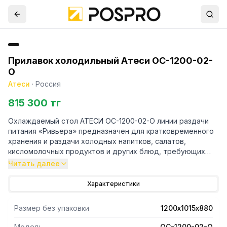
Прилавок холодильный Атеси ОС-1200-02-
О
Атеси
·
Россия
815 300 тг
Охлаждаемый стол АТЕСИ ОС-1200-02-О линии раздачи
питания «Ривьера» предназначен для кратковременного
хранения и раздачи холодных напитков, салатов,
кисломолочных продуктов и других блюд, требующих
хранения в охлажденном состоянии. Блюда и продукты
Читать далее
могут размещаться в охлаждаемой ванне стола в посуде,
в фабричной упаковке или в гастроемкостях. Конструкция
Характеристики
сборная, бескаркасная.
Столешница выполнена из нержавеющей стали AISI430 и
Размер без упаковки
1200х1015х880
усилена листом ламинированной ДСП толщиной 16 мм. В
столешницу установлена герметичная ванна размером
Модель
ОС-1200-02-О