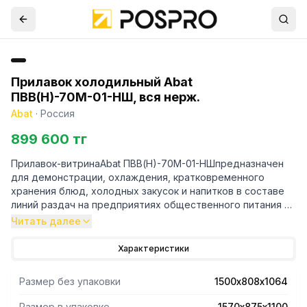
Прилавок холодильный Abat
ПВВ(Н)-70М-01-НШ, вся нерж.
Abat
·
Россия
899 600 тг
Прилавок-витринаAbat ПВВ(Н)-70М-01-НШпредназначен
для демонстрации, охлаждения, кратковременного
хранения блюд, холодных закусок и напитков в составе
линий раздач на предприятиях общественного питания и
торговли.
Читать далее
- Диапазон температуры плавно регулируется от 1 до 10
Характеристики
°С.
- Закрытая охлаждаемая витрина имеет большую
Размер без упаковки
1500х808х1064
полезную площадь и используется для выкладки блюд и
напитков.
Размер в упаковке
1570х875х1100