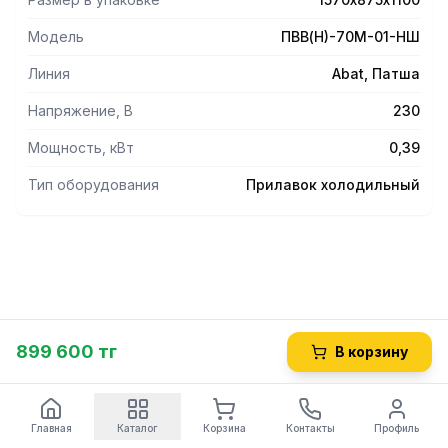
- Основание витриныпредставляет собой охлаждаемую
ванну с набором гастроемкостей, предназначенных для
Модель
ПВВ(Н)-70М-01-НШ
хранения салатов.
- Витринаоснащена лампой подсветки и принудительной
Линия
Abat, Патша
циркуляцией охлажденного воздуха.
- Вкомплект входят направляющие для подносов.
Напряжение, В
230
- Оснащена регулируемыми по высоте ножками.
Мощность, кВт
0,39
Тип оборудования
Прилавок холодильный
899 600 тг
В корзину
Главная
Каталог
Корзина
Контакты
Профиль