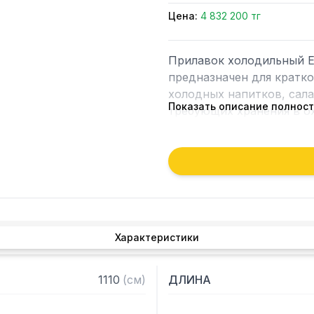
Цена:
4 832 200 тг
Прилавок холодильный E
предназначен для кратко
холодных напитков, сала
Показать описание полнос
требующих хранения в о
Технические характерист
— Температурный режим, С
— Вместимость гастроемк
— Корпус из нержавеюще
— Ванны из нержавеющей 
Характеристики
— Статическое охлажден
VT)

— Электронный контроль
1110
(
см
)
ДЛИНА
— Витрины из закаленног
— Освещение холодное (д