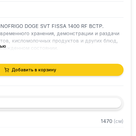
NOFRIGO DOGE SVT FISSA 1400 RF ВСТР. 
временного хранения, демонстрации и раздачи 
тов, кисломолочных продуктов и других блюд, 
тью
хлажденном состоянии.

ики:

Добавить в корзину
: +2...+7

остей: 4 шт GN1/1

й стали

стали AISI 304

ие ванны при помощи внешнего испарителя (NO 
 температуры.

1470
(
см
)
о стекла

иодное) или теплое (галогенное)
