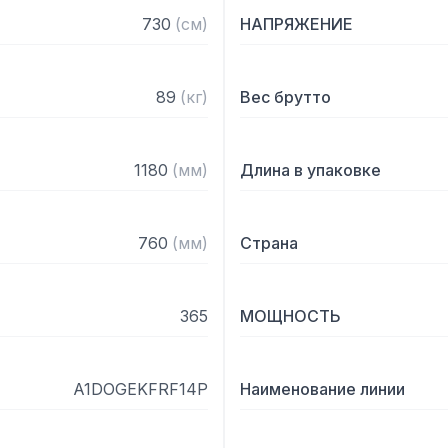
— Со встроенным агрегат
730
(
см
)
НАПРЯЖЕНИЕ
— Хладагент: R290
89
(
кг
)
Вес брутто
1180
(
мм
)
Длина в упаковке
760
(
мм
)
Страна
365
МОЩНОСТЬ
A1DOGEKFRF14P
Наименование линии