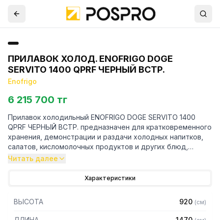
ПРИЛАВОК ХОЛОД. ENOFRIGO DOGE
SERVITO 1400 QPRF ЧЕРНЫЙ ВСТР.
Enofrigo
6 215 700 тг
Прилавок холодильный ENOFRIGO DOGE SERVITO 1400
QPRF ЧЕРНЫЙ ВСТР. предназначен для кратковременного
хранения, демонстрации и раздачи холодных напитков,
салатов, кисломолочных продуктов и других блюд,
требующих хранения в охлажденном состоянии.
Читать далее
Технические характеристики:
Характеристики
— Температурный режим, С: 0...+4
ВЫСОТА
920
(
см
)
— Вместимость гастроемкостей: 4 шт GN1/1
— Корпус из нержавеющей стали
ДЛИНА
1470