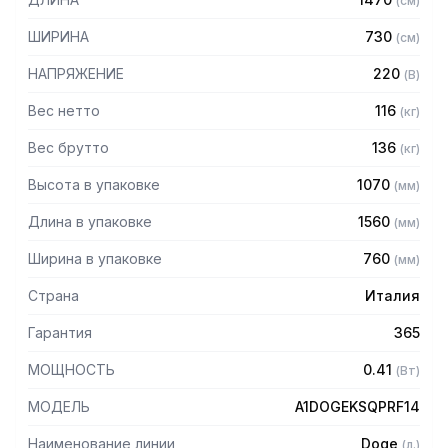
(
см
)
— Столешница из кварцевого агломерата
— Статическое охлаждение
ШИРИНА
730
(
см
)
— Электронный контроль температуры.
— Витрины из закаленного стекла
НАПРЯЖЕНИЕ
220
(
В
)
— Освещение холодное (диодное) или теплое
(галогенное)
Вес нетто
116
(
кг
)
— Со встроенным агрегатом
Вес брутто
136
(
кг
)
— Хладагент: R290
Высота в упаковке
1070
(
мм
)
Длина в упаковке
1560
(
мм
)
Ширина в упаковке
760
(
мм
)
Страна
Италия
Гарантия
365
МОЩНОСТЬ
0.41
(
Вт
)
МОДЕЛЬ
A1DOGEKSQPRF14
Наименование линии
Doge
(
л.
)