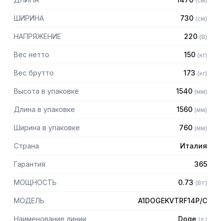
(
см
)
— Ванны из нержавеющей стали AISI 304
— Вентилируемое охлаждение
ШИРИНА
730
(
см
)
— Электронный контроль температуры
— Витрины из закаленного стекла
НАПРЯЖЕНИЕ
220
(
В
)
— Механизм подъема-опускания крышки одним
прикосновением
Вес нетто
150
(
кг
)
— Освещение холодное (диодное) или теплое
Вес брутто
173
(
кг
)
(галогенное)
— Цвет: светлый дуб
Высота в упаковке
1540
(
мм
)
— Со встроенным агрегатом
— Хладагент: R290
Длина в упаковке
1560
(
мм
)
Ширина в упаковке
760
(
мм
)
Страна
Италия
Гарантия
365
МОЩНОСТЬ
0.73
(
Вт
)
МОДЕЛЬ
A1DOGEKVTRF14P/C
Наименование линии
Doge
(
л.
)