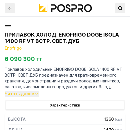
ПРИЛАВОК ХОЛОД. ENOFRIGO DOGE ISOLA
1400 RF VT ВСТР. СВЕТ.ДУБ
Enofrigo
6 090 300 тг
Прилавок холодильный ENOFRIGO DOGE ISOLA 1400 RF VT
ВСТР. СВЕТ.ДУБ предназначен для кратковременного
хранения, демонстрации и раздачи холодных напитков,
салатов, кисломолочных продуктов и других блюд,
требующих хранения в охлажденном состоянии.
Читать далее
Технические характеристики:
Характеристики
— Температурный режим, С: 0...+3
ВЫСОТА
1360
(
см
)
— Вместимость гастроемкостей: 4 шт GN1/1
— Корпус из дерева и нержавеющей стали
ДЛИНА
1470