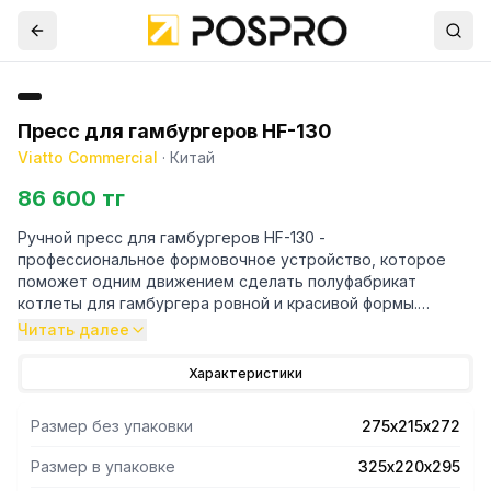
Пресс для гамбургеров HF-130
Viatto Commercial
·
Китай
86 600 тг
Ручной пресс для гамбургеров HF-130 -
профессиональное формовочное устройство, которое
поможет одним движением сделать полуфабрикат
котлеты для гамбургера ровной и красивой формы.
Подходит для формовки котлет и рубленных бифштексов
Читать далее
из мясного фарша. Используется на предприятиях
общественного питания, а также в торговых точках
Характеристики
быстрого обслуживания.
В комплект поставки входят 500 бумажных подложек
Размер без упаковки
275х215х272
Размер в упаковке
325х220х295