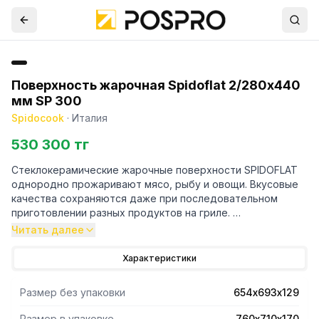
Поверхность жарочная Spidoflat 2/280х440
мм SР 300
Spidocook
·
Италия
530 300 тг
Стеклокерамические жарочные поверхности SPIDOFLAT
однородно прожаривают мясо, рыбу и овощи. Вкусовые
качества сохраняются даже при последовательном
приготовлении разных продуктов на гриле.
Они безопасны в использовании и легко моются, что дает
Читать далее
очевидные преимущества в плане экономии энергии и
повышения производительности.
Характеристики
Стеклокерамика - идеальный материал для контактного
Размер без упаковки
654х693х129
приготовления пищи. Устойчивая к ударам и
термическому воздействию, непроницаемая для запахов
Размер в упаковке
760х710х170