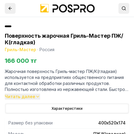
Поверхность жарочная Гриль-Мастер ПЖ/
К(гладкая)
Гриль-Мастер
·
Россия
166 000 тг
Жарочная поверхность Гриль-мастер ПЖ/К(гладкая)
используется на предприятиях общественного питания
для контактной обработки различных продуктов.
Полностью изготовлена из нержавеющей стали. Быстро
выходит на рабочую температуру. Отличается низким
Читать далее
энергопотреблением.
Характеристики
Размер без упаковки
400х520х174
Модель
ПЖ/К(гладкая)