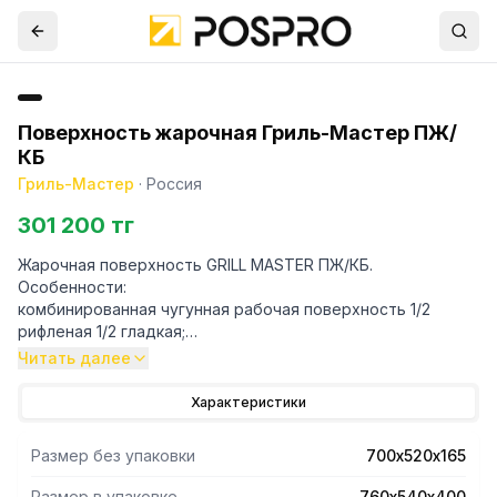
Поверхность жарочная Гриль-Мастер ПЖ/
КБ
Гриль-Мастер
·
Россия
301 200 тг
Жарочная поверхность GRILL MASTER ПЖ/КБ.
Особенности:
комбинированная чугунная рабочая поверхность 1/2
рифленая 1/2 гладкая;
низкое энергопотребление 7,2 кВт;
Читать далее
быстрый выход на рабочую температуру;
материал исполнения - полностью из нержавеющей
Характеристики
стали;
Размер без упаковки
700х520х165
Размер в упаковке
760х540х400